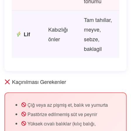
tohumu
Tam tahıllar,
Kabızlığı
meyve,
Lif
önler
sebze,
baklagil
Kaçınılması Gerekenler
Çiğ veya az pişmiş et, balık ve yumurta
Pastörize edilmemiş süt ve peynir
Yüksek cıvalı balıklar (kılıç balığı,