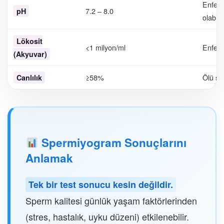
Enfeksi
7.2 – 8.0
pH
olabilir
Lökosit
<1 milyon/ml
Enfeksi
(Akyuvar)
≥58%
Ölü sp
Canlılık
Spermiyogram Sonuçlarını
Anlamak
Tek bir test sonucu kesin değildir.
Sperm kalitesi günlük yaşam faktörlerinden
(stres, hastalık, uyku düzeni) etkilenebilir.