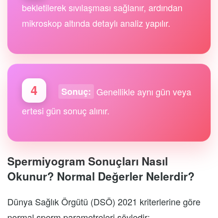
bekletilerek sıvılaşması sağlanır, ardından
mikroskop altında detaylı analiz yapılır.
4
Genellikle aynı gün veya
Sonuç:
ertesi gün sonuç alınır.
Spermiyogram Sonuçları Nasıl
Okunur? Normal Değerler Nelerdir?
Dünya Sağlık Örgütü (DSÖ) 2021 kriterlerine göre
normal sperm parametreleri şöyledir: