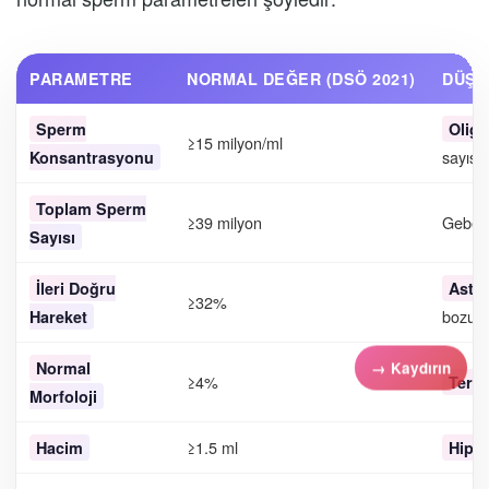
PARAMETRE
NORMAL DEĞER (DSÖ 2021)
DÜŞÜ
Sperm
Olig
≥15 milyon/ml
sayısı)
Konsantrasyonu
Toplam Sperm
≥39 milyon
Gebelik
Sayısı
İleri Doğru
Aste
≥32%
bozukl
Hareket
Normal
≥4%
Tera
Morfoloji
≥1.5 ml
Hacim
Hipo