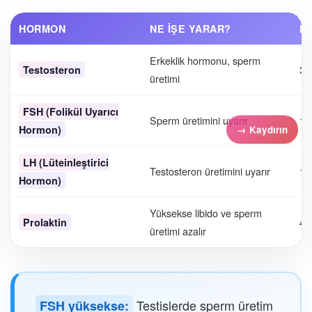
HORMON
NE İŞE YARAR?
N
Erkeklik hormonu, sperm
30
Testosteron
üretimi
FSH (Folikül Uyarıcı
Sperm üretimini uyarır
1.
Hormon)
LH (Lüteinleştirici
Testosteron üretimini uyarır
1.
Hormon)
Yüksekse libido ve sperm
4-
Prolaktin
üretimi azalır
Testislerde sperm üretim
FSH yüksekse: