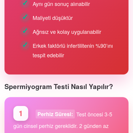
Aynı gün sonuç alınabilir
Maliyeti düşüktür
Ağrısız ve kolay uygulanabilir
Erkek faktörlü infertilitenin %90’ını
tespit edebilir
Spermiyogram Testi Nasıl Yapılır?
1
Test öncesi 3-5
Perhiz Süresi:
gün cinsel perhiz gereklidir. 2 günden az