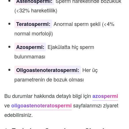
Sperm hareketinde bozukluk
Astenospermi:
(<32% hareketlilik)
Anormal sperm şekli (<4%
Teratospermi:
normal morfoloji)
Ejakülatta hiç sperm
Azospermi:
bulunmaması
Her üç
Oligoastenoteratospermi:
parametrenin de bozuk olması
Bu durumlar hakkında detaylı bilgi için
azospermi
ve
sayfalarımızı ziyaret
oligoastenoteratospermi
edebilirsiniz.