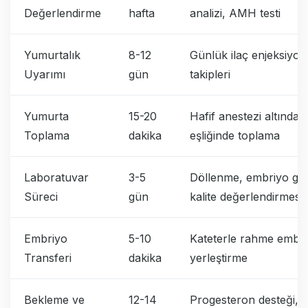
Değerlendirme
hafta
analizi, AMH testi
Yumurtalık
8-12
Günlük ilaç enjeksiyonl
Uyarımı
gün
takipleri
Yumurta
15-20
Hafif anestezi altında 
Toplama
dakika
eşliğinde toplama
Laboratuvar
3-5
Döllenme, embriyo geliş
Süreci
gün
kalite değerlendirmesi
Embriyo
5-10
Kateterle rahme embr
Transferi
dakika
yerleştirme
Bekleme ve
12-14
Progesteron desteği, 