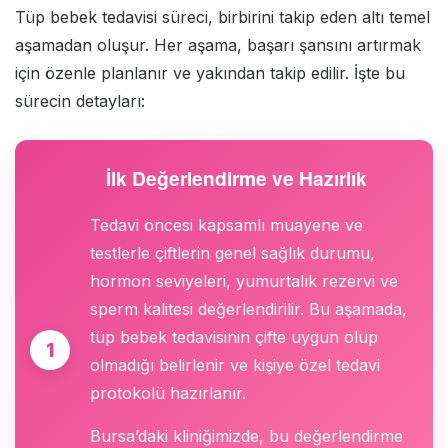
Tüp bebek tedavisi süreci, birbirini takip eden altı temel
aşamadan oluşur. Her aşama, başarı şansını artırmak
için özenle planlanır ve yakından takip edilir. İşte bu
sürecin detayları:
İlk Değerlendirme ve Hazırlık
Tedavi öncesi kapsamlı muayene ve
testlerle çiftlerin genel sağlık durumu,
hormon seviyeleri, yumurtalık rezervi ve
sperm kalitesi değerlendirilir. Bu aşamada,
tüp bebek tedavisinin çifte uygun olup
olmadığı belirlenir ve kişiye özel tedavi
protokolü hazırlanır.
Bursa’daki kliniğimizde, bu değerlendirme