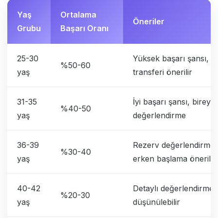
Yaş
Ortalama
Öneriler
Grubu
Başarı Oranı
25-30
Yüksek başarı şansı, t
%50-60
yaş
transferi önerilir
31-35
İyi başarı şansı, bireyse
%40-50
yaş
değerlendirme
36-39
Rezerv değerlendirmes
%30-40
yaş
erken başlama önerilir
40-42
Detaylı değerlendirme
%20-30
yaş
düşünülebilir