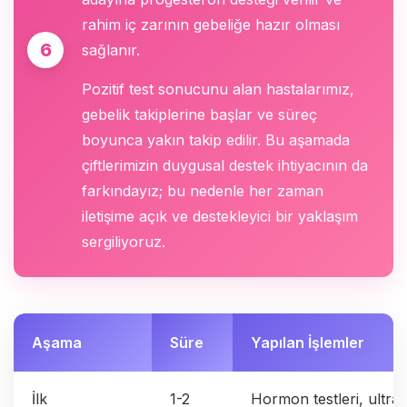
rahim iç zarının gebeliğe hazır olması
sağlanır.
Pozitif test sonucunu alan hastalarımız,
gebelik takiplerine başlar ve süreç
boyunca yakın takip edilir. Bu aşamada
çiftlerimizin duygusal destek ihtiyacının da
farkındayız; bu nedenle her zaman
iletişime açık ve destekleyici bir yaklaşım
sergiliyoruz.
Aşama
Süre
Yapılan İşlemler
İlk
1-2
Hormon testleri, ultra