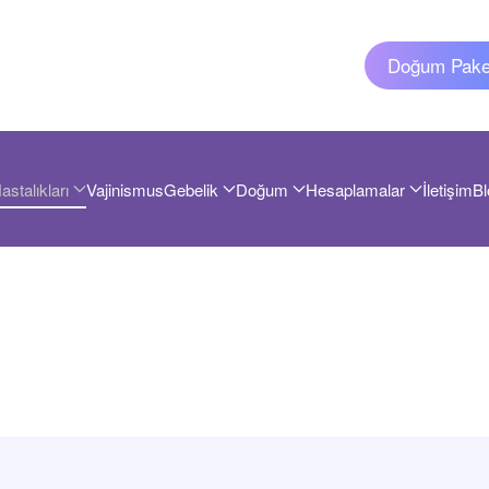
Doğum Paket
astalıkları
Vajinismus
Gebelik
Doğum
Hesaplamalar
İletişim
Bl