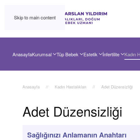
Skip to main content
Anasayfa
Kurumsal
Tüp Bebek
Estetik
İnfertilite
Kadın H
Anasayfa
Kadın Hastalıkları
Adet Düzensizliği
Adet Düzensizliği
Sağlığınızı Anlamanın Anahtarı