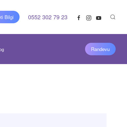
0552 302 79 23
i Bilgi
Randevu
og