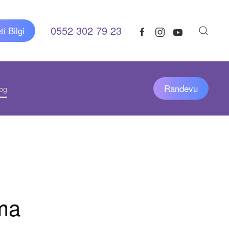
0552 302 79 23
i Bilgi
Randevu
og
ma