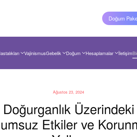
Doğum Paket
astalıkları
Vajinismus
Gebelik
Doğum
Hesaplamalar
İletişim
Bl
Ağustos 23, 2024
Doğurganlık Üzerindeki
lumsuz Etkiler ve Korun