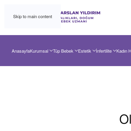
Skip to main content
Anasayfa
Kurumsal
Tüp Bebek
Estetik
İnfertilite
Kadın H
O