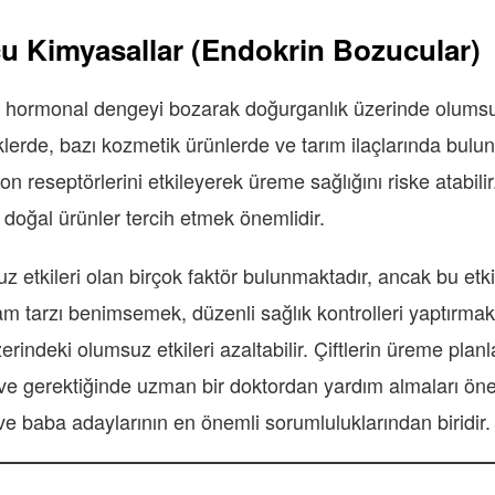
 Kimyasallar (Endokrin Bozucular)
hormonal dengeyi bozarak doğurganlık üzerinde olumsuz e
iklerde, bazı kozmetik ürünlerde ve tarım ilaçlarında bulu
mon reseptörlerini etkileyerek üreme sağlığını riske atabili
doğal ürünler tercih etmek önemlidir.
z etkileri olan birçok faktör bulunmaktadır, ancak bu et
m tarzı benimsemek, düzenli sağlık kontrolleri yaptırmak
rindeki olumsuz etkileri azaltabilir. Çiftlerin üreme planl
 gerektiğinde uzman bir doktordan yardım almaları önerilir
ve baba adaylarının en önemli sorumluluklarından biridir.