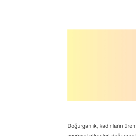
Doğurganlık, kadınların ürem
çevresel etkenler, doğurganlığ