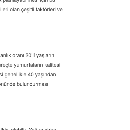
ri olan çeşitli faktörleri ve
nlık oranı 20’li yaşların
reçte yumurtaların kalitesi
si genellikle 40 yaşından
z önünde bulundurması
isi olabilir. Yoğun stres,