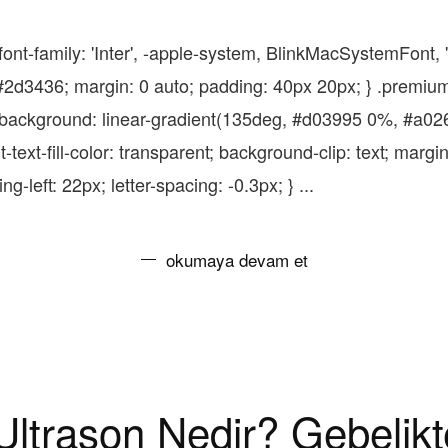
ont-family: 'Inter', -apple-system, BlinkMacSystemFont, 
r: #2d3436; margin: 0 auto; padding: 40px 20px; } .premiu
; background: linear-gradient(135deg, #d03995 0%, #a02
t-text-fill-color: transparent; background-clip: text; margi
ng-left: 22px; letter-spacing: -0.3px; } ...
okumaya devam et
ı Ultrason Nedir? Gebelikt