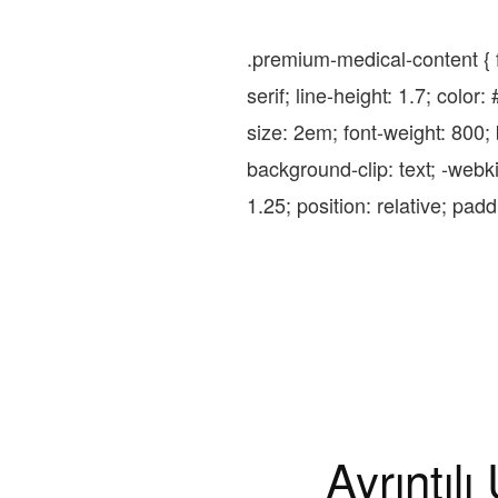
.premium-medical-content { f
serif; line-height: 1.7; colo
size: 2em; font-weight: 800
background-clip: text; -webki
1.25; position: relative; paddi
Ayrıntıl