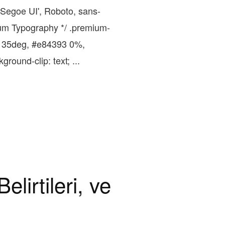
'Segoe UI', Roboto, sans-
mium Typography */ .premium-
t(135deg, #e84393 0%,
round-clip: text; ...
lirtileri, ve