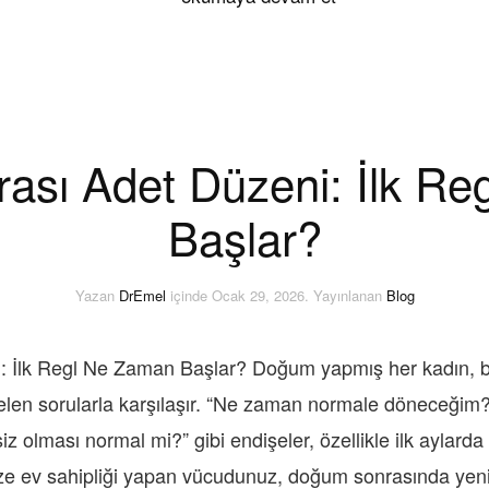
sı Adet Düzeni: İlk Re
Başlar?
Yazan
DrEmel
içinde
Ocak 29, 2026
. Yayınlanan
Blog
 İlk Regl Ne Zaman Başlar? Doğum yapmış her kadın, be
elen sorularla karşılaşır. “Ne zaman normale döneceğim
 olması normal mi?” gibi endişeler, özellikle ilk aylarda y
e ev sahipliği yapan vücudunuz, doğum sonrasında yeni