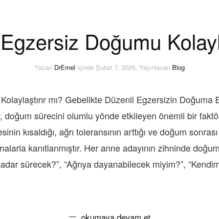
 Egzersiz Doğumu Kolayla
Yazan
DrEmel
içinde
Şubat 7, 2026
. Yayınlanan
Blog
olaylaştırır mı? Gebelikte Düzenli Egzersizin Doğuma Et
, doğum sürecini olumlu yönde etkileyen önemli bir faktö
nin kısaldığı, ağrı toleransının arttığı ve doğum sonrası
ırmalarla kanıtlanmıştır. Her anne adayının zihninde doğu
dar sürecek?”, “Ağrıya dayanabilecek miyim?”, “Kendimi
okumaya devam et