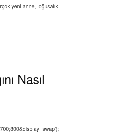
rçok yeni anne, loğusalık...
nı Nasıl
;700;800&display=swap');