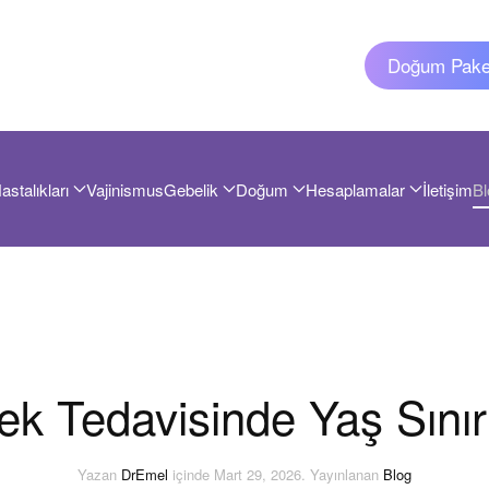
Doğum Paket
astalıkları
Vajinismus
Gebelik
Doğum
Hesaplamalar
İletişim
Bl
k Tedavisinde Yaş Sınır
Yazan
DrEmel
içinde
Mart 29, 2026
. Yayınlanan
Blog