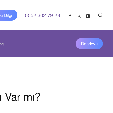
0552 302 79 23
i Bilgi
Randevu
og
ı Var mı?