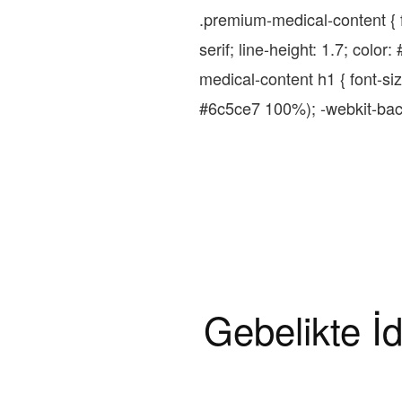
.premium-medical-content { f
serif; line-height: 1.7; col
medical-content h1 { font-s
#6c5ce7 100%); -webkit-backgr
Gebelikte İd