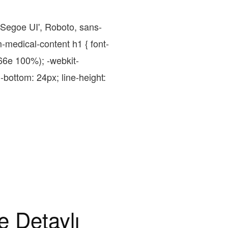
'Segoe UI', Roboto, sans-
m-medical-content h1 { font-
66e 100%); -webkit-
n-bottom: 24px; line-height:
e Detaylı