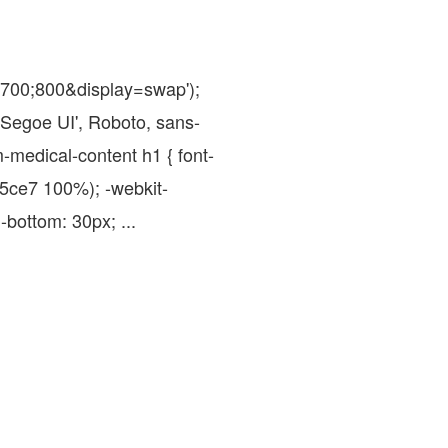
;700;800&display=swap');
'Segoe UI', Roboto, sans-
m-medical-content h1 { font-
c5ce7 100%); -webkit-
n-bottom: 30px; ...