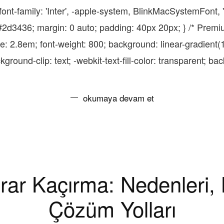
Anlarız?
ont-family: 'Inter', -apple-system, BlinkMacSystemFont, 
için
or: #2d3436; margin: 0 auto; padding: 40px 20px; } /* Pre
ize: 2.8em; font-weight: 800; background: linear-gradien
ound-clip: text; -webkit-text-fill-color: transparent; backg
okumaya devam et
rar Kaçırma: Nedenleri, Be
Çözüm Yolları