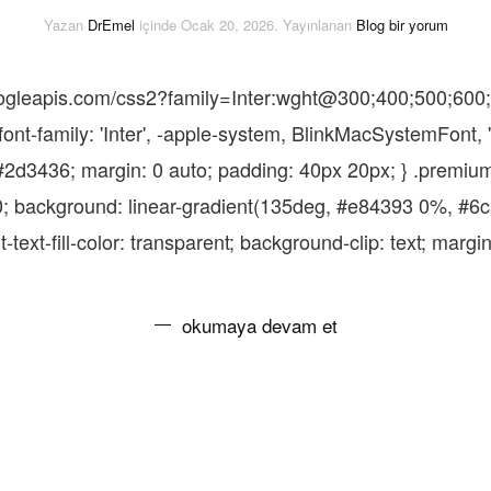
Gebelikte
Yazan
DrEmel
içinde
Ocak 20, 2026
. Yayınlanan
Blog
bir yorum
İdrar
Kaçırma:
Nedenleri,
.googleapis.com/css2?family=Inter:wght@300;400;500;600
Belirtileri,
ve
ont-family: 'Inter', -apple-system, BlinkMacSystemFont, 
Çözüm
Yolları
r: #2d3436; margin: 0 auto; padding: 40px 20px; } .premiu
için
00; background: linear-gradient(135deg, #e84393 0%, #6
-text-fill-color: transparent; background-clip: text; margi
okumaya devam et