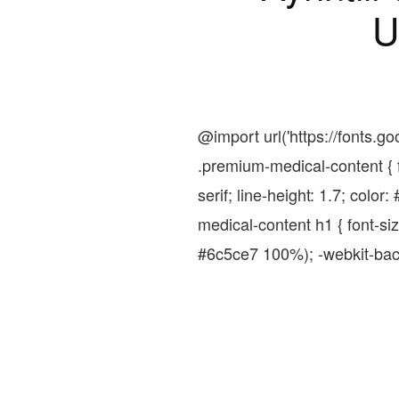
U
@import url('https://fonts
.premium-medical-content { f
serif; line-height: 1.7; col
medical-content h1 { font-s
#6c5ce7 100%); -webkit-backgr