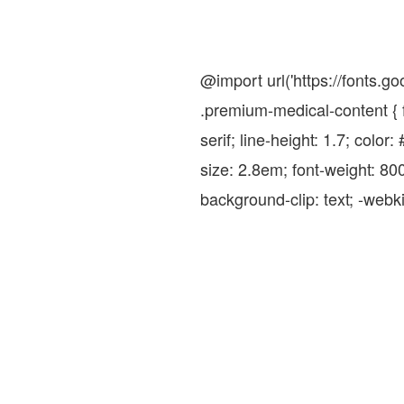
@import url('https://fonts
.premium-medical-content { f
serif; line-height: 1.7; colo
size: 2.8em; font-weight: 8
background-clip: text; -webkit