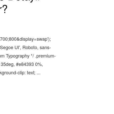
r?
;700;800&display=swap');
'Segoe UI', Roboto, sans-
mium Typography */ .premium-
t(135deg, #e84393 0%,
round-clip: text; ...