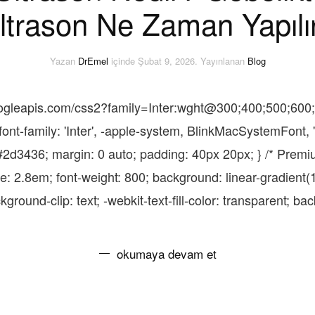
ltrason Ne Zaman Yapılı
Yazan
DrEmel
içinde
Şubat 9, 2026
. Yayınlanan
Blog
.googleapis.com/css2?family=Inter:wght@300;400;500;600
ont-family: 'Inter', -apple-system, BlinkMacSystemFont, 
or: #2d3436; margin: 0 auto; padding: 40px 20px; } /* Pre
ize: 2.8em; font-weight: 800; background: linear-gradien
ound-clip: text; -webkit-text-fill-color: transparent; backg
okumaya devam et