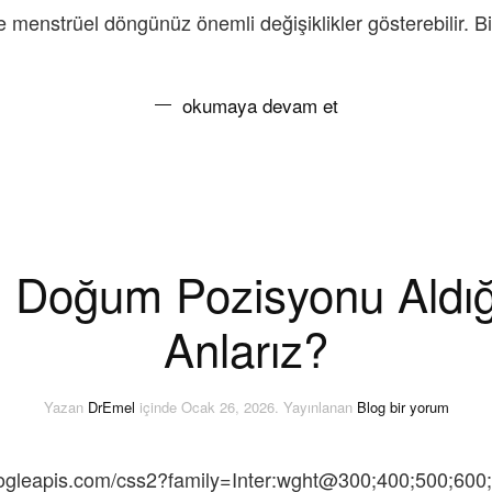
 menstrüel döngünüz önemli değişiklikler gösterebilir. Bi
okumaya devam et
 Doğum Pozisyonu Aldığı
Anlarız?
Bebeğin
Yazan
DrEmel
içinde
Ocak 26, 2026
. Yayınlanan
Blog
bir yorum
Doğum
Pozisyonu
Aldığını
.googleapis.com/css2?family=Inter:wght@300;400;500;600
Nasıl